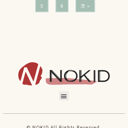
5
6
次 »
© NOKID All Rights Reserved.